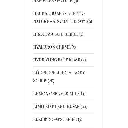
HEMP PERFECTION (3)
HERBAL SOAPS - STEP TO
NATURE - AROMATHERAPY (6)
HIMALAYA GOJI BEERE (3)
HYALURON CREME (5)
HYDRATING FACE MASK (2)
KÖRPERPEELING & BODY
SCRUB (28)
LEMON CREAM & MILK (3)
LIMITED BLEND REFAN (22)
LUXURY SOAPS / SEIFE (3)