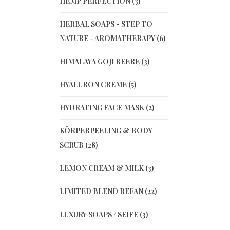
HEMP PERFECTION (3)
HERBAL SOAPS - STEP TO
NATURE - AROMATHERAPY (6)
HIMALAYA GOJI BEERE (3)
HYALURON CREME (5)
HYDRATING FACE MASK (2)
KÖRPERPEELING & BODY
SCRUB (28)
LEMON CREAM & MILK (3)
LIMITED BLEND REFAN (22)
LUXURY SOAPS / SEIFE (3)