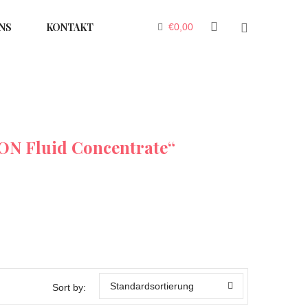
NS
KONTAKT
€
0,00
ON Fluid Concentrate“
Standardsortierung
Sort by: