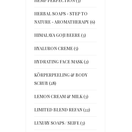
HEMP PERFECTION (3)
HERBAL SOAPS - STEP TO
NATURE - AROMATHERAPY (6)
HIMALAYA GOJI BEERE (3)
HYALURON CREME (5)
HYDRATING FACE MASK (2)
KÖRPERPEELING & BODY
SCRUB (28)
LEMON CREAM & MILK (3)
LIMITED BLEND REFAN (22)
LUXURY SOAPS / SEIFE (3)