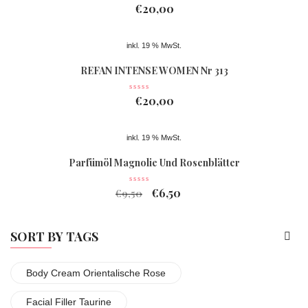
€
20,00
inkl. 19 % MwSt.
REFAN INTENSE WOMEN Nr 313
€
20,00
inkl. 19 % MwSt.
Parfümöl Magnolie Und Rosenblätter
€
6,50
€
9,50
SORT BY TAGS
Body Cream Orientalische Rose
Facial Filler Taurine