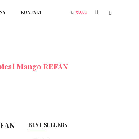
NS
KONTAKT
€
0,00
pical Mango REFAN
EFAN
BEST SELLERS