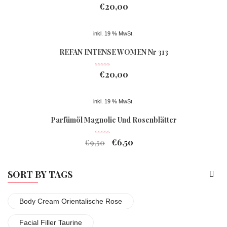
€
20,00
inkl. 19 % MwSt.
REFAN INTENSE WOMEN Nr 313
€
20,00
inkl. 19 % MwSt.
Parfümöl Magnolie Und Rosenblätter
€
6,50
€
9,50
SORT BY TAGS
Body Cream Orientalische Rose
Facial Filler Taurine