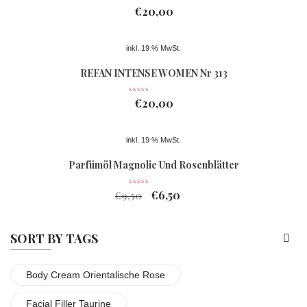
€
20,00
inkl. 19 % MwSt.
REFAN INTENSE WOMEN Nr 313
€
20,00
inkl. 19 % MwSt.
Parfümöl Magnolie Und Rosenblätter
€
6,50
€
9,50
SORT BY TAGS
Body Cream Orientalische Rose
Facial Filler Taurine