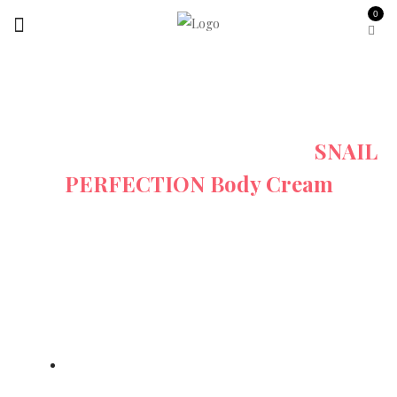
0
Startseite
Snail And Rose
SNAIL
PERFECTION Body Cream
Video 360°