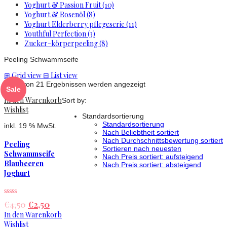
Yoghurt & Passion Fruit (10)
Yoghurt & Rosenöl (8)
Yoghurt Elderberry pflegeserie (11)
Youthful Perfection (3)
Zucker-körperpeeling (8)
Peeling Schwammseife
⊞
Grid view
⊟
List view
1–12 von 21 Ergebnissen werden angezeigt
Sale
In den Warenkorb
Sort by:
Wishlist
Standardsortierung
Standardsortierung
inkl. 19 % MwSt.
Nach Beliebtheit sortiert
Nach Durchschnittsbewertung sortiert
Peeling
Sortieren nach neuesten
Schwammseife
Nach Preis sortiert: aufsteigend
Blaubeeren
Nach Preis sortiert: absteigend
Joghurt
€
4,50
€
2,50
In den Warenkorb
Wishlist