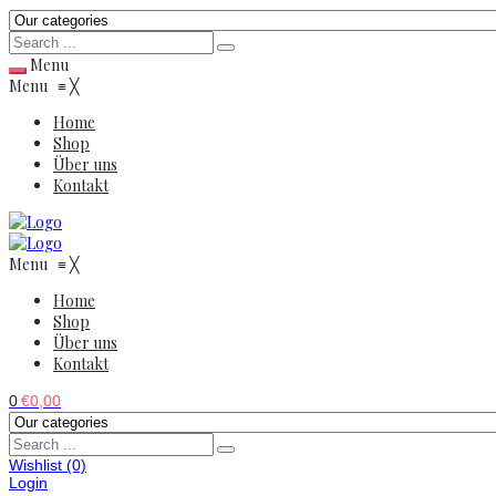
Menu
Menu
≡
╳
Home
Shop
Über uns
Kontakt
Menu
≡
╳
Home
Shop
Über uns
Kontakt
0
€
0,00
Wishlist
(0)
Login