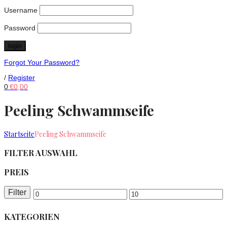
Username
Password
Forgot Your Password?
/
Register
0
€
0,00
Peeling Schwammseife
Startseite
Peeling Schwammseife
FILTER AUSWAHL
PREIS
Filter
Min.
Max.
Preis
Preis
KATEGORIEN