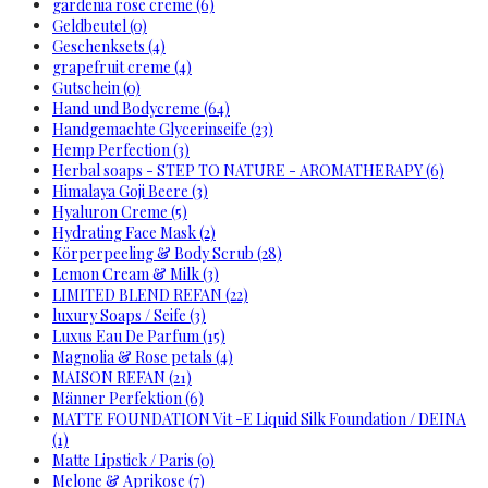
gardenia rose creme (6)
Geldbeutel (0)
Geschenksets (4)
grapefruit creme (4)
Gutschein (0)
Hand und Bodycreme (64)
Handgemachte Glycerinseife (23)
Hemp Perfection (3)
Herbal soaps - STEP TO NATURE - AROMATHERAPY (6)
Himalaya Goji Beere (3)
Hyaluron Creme (5)
Hydrating Face Mask (2)
Körperpeeling & Body Scrub (28)
Lemon Cream & Milk (3)
LIMITED BLEND REFAN (22)
luxury Soaps / Seife (3)
Luxus Eau De Parfum (15)
Magnolia & Rose petals (4)
MAISON REFAN (21)
Männer Perfektion (6)
MATTE FOUNDATION Vit -E Liquid Silk Foundation / DEINA
(1)
Matte Lipstick / Paris (0)
Melone & Aprikose (7)