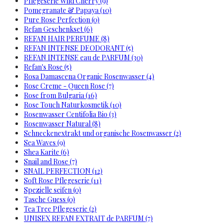
Pflegeserie Wild Cherry (9)
Pomegranate & Papaya (10)
Pure Rose Perfection (0)
Refan Geschenkset (6)
REFAN HAIR PERFUME (8)
REFAN INTENSE DEODORANT (5)
REFAN INTENSE eau de PARFUM (30)
Refan's Rose (5)
Rosa Damascena Organic Rosenwasser (4)
Rose Creme - Queen Rose (7)
Rose from Bulgaria (16)
Rose Touch Naturkosmetik (10)
Rosenwasser Centifolia Bio (3)
Rosenwasser Natural (8)
Schneckenextrakt und organische Rosenwasser (2)
Sea Waves (9)
Shea Karite (6)
Snail and Rose (7)
SNAIL PERFECTION (12)
Soft Rose Pflegeserie (11)
Spezielle seifen (0)
Tasche Guess (0)
Tea Tree Pflegeserie (2)
UNISEX REFAN EXTRAIT de PARFUM (7)