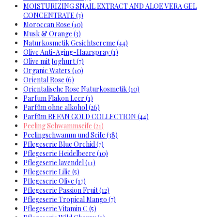
MOISTURIZING SNAIL EXTRACT AND ALOE VERA GEL
CONCENTRATE (3)
Moroccan Rose (10)
Musk & Orange (3)
Naturkosmetik Gesichtscreme (44)
Olive Anti-Aging-Haarspray (1)
Olive mit Joghurt (7)
Organic Waters (10)
Oriental Rose (6)
Orientalische Rose Naturkosmetik (10)
Parfum Flakon Leer (1)
Parfüm ohne alkohol (26)
Parfüm REFAN GOLD COLLECTION (44)
Peeling Schwammseife (21)
Peelingschwamm und Seife (38)
Pflegeserie Blue Orchid (7)
Pflegeserie Heidelbeere (10)
Pflegeserie lavendel (11)
Pflegeserie Lilie (5)
Pflegeserie Olive (17)
Pflegeserie Passion Fruit (12)
Pflegeserie Tropical Mango (7)
Pflegeserie Vitamin C (5)