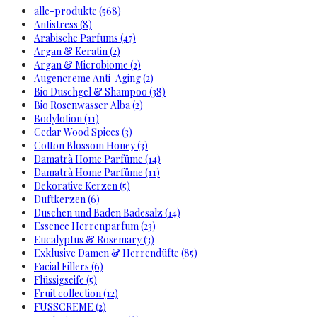
alle-produkte (568)
Antistress (8)
Arabische Parfums (47)
Argan & Keratin (2)
Argan & Microbiome (2)
Augencreme Anti-Aging (2)
Bio Duschgel & Shampoo (38)
Bio Rosenwasser Alba (2)
Bodylotion (11)
Cedar Wood Spices (3)
Cotton Blossom Honey (3)
Damatrà Home Parfüme (14)
Damatrà Home Parfüme (11)
Dekorative Kerzen (5)
Duftkerzen (6)
Duschen und Baden Badesalz (14)
Essence Herrenparfum (23)
Eucalyptus & Rosemary (3)
Exklusive Damen & Herrendüfte (85)
Facial Fillers (6)
Flüssigseife (5)
Fruit collection (12)
FUSSCREME (2)