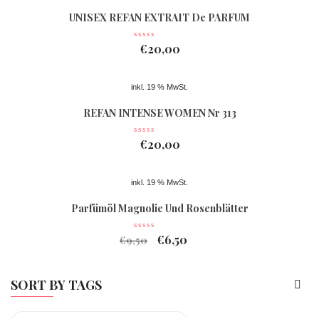
UNISEX REFAN EXTRAIT De PARFUM
Nr 363
€
20,00
inkl. 19 % MwSt.
REFAN INTENSE WOMEN Nr 313
€
20,00
inkl. 19 % MwSt.
Parfümöl Magnolie Und Rosenblätter
€
6,50
€
9,50
SORT BY TAGS