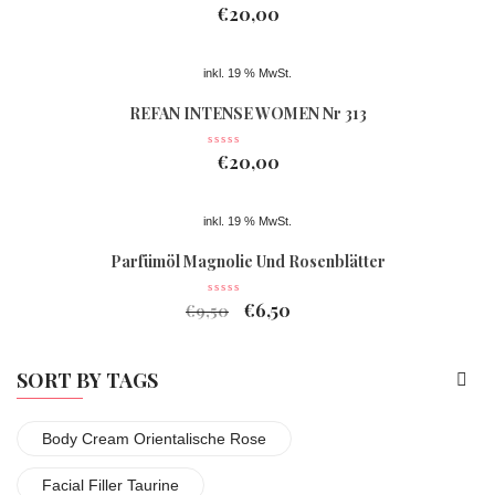
€
20,00
inkl. 19 % MwSt.
REFAN INTENSE WOMEN Nr 313
€
20,00
inkl. 19 % MwSt.
Parfümöl Magnolie Und Rosenblätter
€
6,50
€
9,50
SORT BY TAGS
Body Cream Orientalische Rose
Facial Filler Taurine