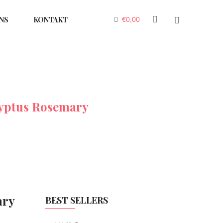
NS
KONTAKT
€
0,00
yptus Rosemary
ary
BEST SELLERS