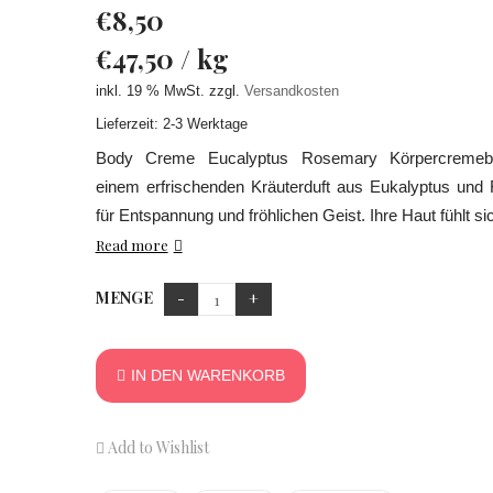
€
8,50
€
47,50
/
kg
inkl. 19 % MwSt.
zzgl.
Versandkosten
Lieferzeit: 2-3 Werktage
Body Creme Eucalyptus Rosemary Körpercremebu
einem erfrischenden Kräuterduft aus Eukalyptus und
für Entspannung und fröhlichen Geist. Ihre Haut fühlt sic
Read more
MENGE
IN DEN WARENKORB
Add to Wishlist