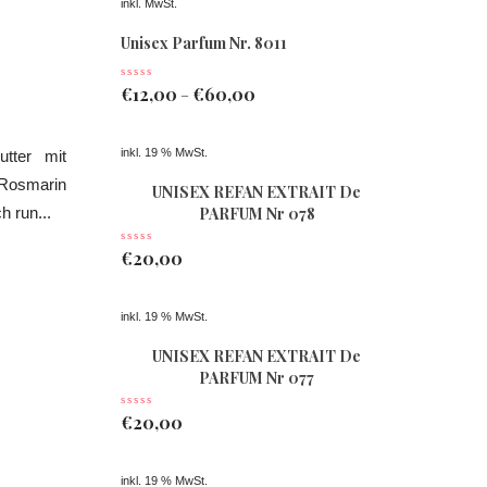
inkl. MwSt.
Unisex Parfum Nr. 8011
€
12,00
€
60,00
–
inkl. 19 % MwSt.
tter mit
 Rosmarin
UNISEX REFAN EXTRAIT De
h run...
PARFUM Nr 078
€
20,00
inkl. 19 % MwSt.
UNISEX REFAN EXTRAIT De
PARFUM Nr 077
€
20,00
inkl. 19 % MwSt.